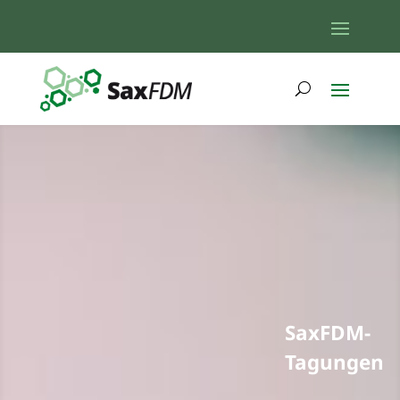
SaxFDM-
Tagungen