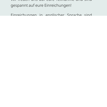
gespannt auf eure Einreichungen!
Einreichungen in englischer Sprache sind
willkommen.
z
Ei
d
A
TEILNAHMEBEDINGUN
GEN