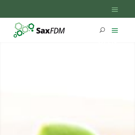
OPEN
DATA
AWARD
2026