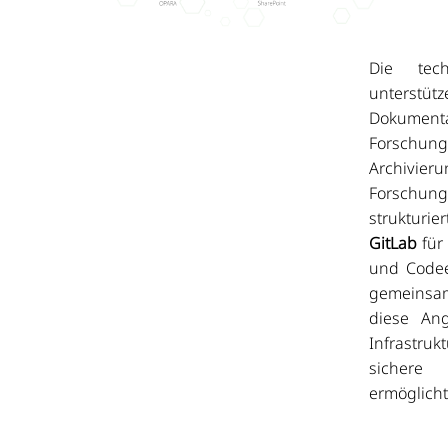
Die tec
unterstüt
Dokumen
Forschung
Archivie
Forschun
strukturi
GitLab
für
und Code
gemeinsa
diese Ang
Infrastruk
sichere
ermöglicht