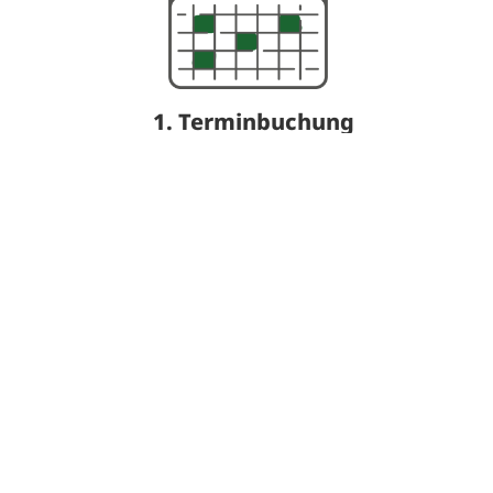
1. Terminbuchung
Sie buchen Ihren Termin eigenständig über
unser Online-Buchungstool. Dabei wählen Sie
die gewünschte Dienstleistung (Schulung,
Roadshow, Beratung oder Sonstiges) aus und
bestätigen die Buchung.
2.
Terminbestätigung