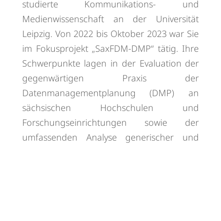
studierte Kommunikations- und
Medienwissenschaft an der Universität
Leipzig. Von 2022 bis Oktober 2023 war Sie
im Fokusprojekt „SaxFDM-DMP“ tätig. Ihre
Schwerpunkte lagen in der
Evaluation der
gegenwärtigen Praxis der
Datenmanagementplanung (DMP) an
sächsischen Hochschulen und
Forschungseinrichtungen sowie der
umfassenden Analyse generischer und
disziplinspezifischer Tools zur DMP-
Erstellung.
Kontakt:
carolin.hundt(at)zv.uni-leipzig.de
+49 341 97-34999