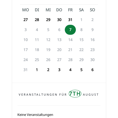
MO
DI
MI
DO
FR
SA
SO
27
28
29
30
31
1
2
3
4
5
6
7
8
9
10
11
12
13
14
15
16
17
18
19
20
21
22
23
24
25
26
27
28
29
30
31
1
2
3
4
5
6
7TH
VERANSTALTUNGEN FÜR
AUGUST
Keine Veranstaltungen