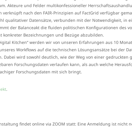
m. Akteure und Felder multikonfessioneller Herrschaftsaushandlu
 verknüpft nach den FAIR-Prinzipien auf FactGrid verfügbar gema
hl qualitativer Datensätze, verbunden mit der Notwendigkeit, in ei
mmt der Balanceakt die fluiden politischen Konfigurationen des 
t konkreter Bezeichnungen und Bezüge abzubilden.
Digital Kitchen“ werden wir von unseren Erfahrungen aus 10 Monat
nseres Workflows auf die technischen Lösungsansätze bei der D
. Dabei wird sowohl deutlich, wie der Weg von einer gedruckten g
baren Forschungsdaten verlaufen kann, als auch welche Herausfo
chiger Forschungsdaten mit sich bringt.
jekt
.
nstaltung findet online via ZOOM statt: Eine Anmeldung ist nicht n