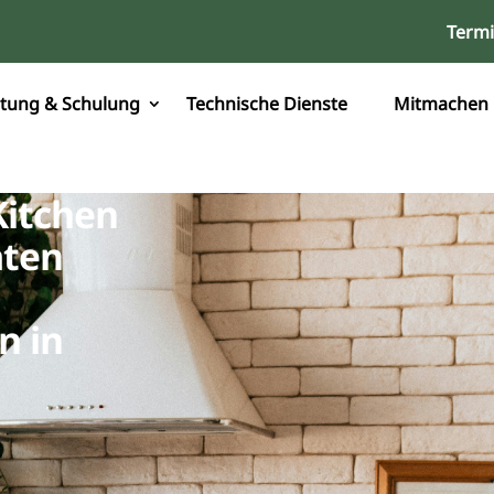
Term
tung & Schulung
Technische Dienste
Mitmachen
Kitchen
äten
n in