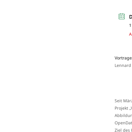
1
A
Vortrag
Lennard 
Seit Mär
Projekt 
Abbildun
OpenDat
Ziel des