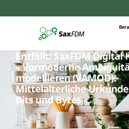
Bera
Entfällt: SaxFDM Digital 
– Vormoderne Ambiguit
modellieren (VAMOD):
Mittelalterliche Urkunde
Bits und Bytes