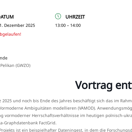
DATUM
UHRZEIT
1. Dezember 2025
13:00 – 14:00
bgelaufen!
ende
Pelikan (GWZO)
Vortrag entf
z 2025 und noch bis Ende des Jahres beschäftigt sich das im Ra
„Vormoderne Ambiguitäten modellieren (VAMOD). Anwendungsmögli
g vormoderner Herrschaftsverhältnisse im heutigen polnisch-ukra
a-Graphdatenbank FactGrid.
 Projekts ist ein beispielhafter Dateningest, in dem die Forschungsd