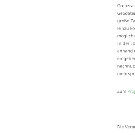
Grenzrau
Geodaten
große Za
Hinzu ko
möglichs
In der „
anhand u
eingehen
nachnutz
mehrspra
Zum
Pro
Die Vera