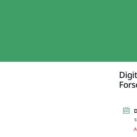
Digi
For
1
A