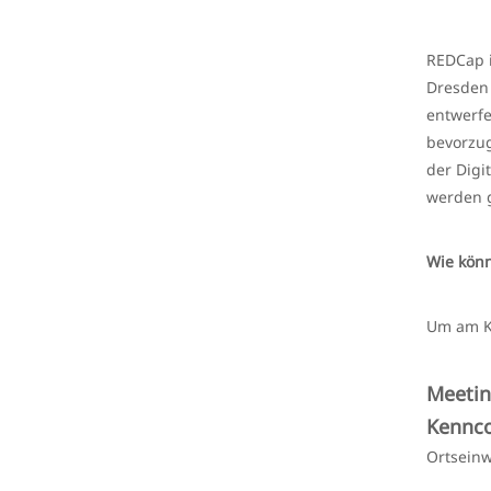
REDCap i
Dresden 
entwerfe
bevorzug
der Digi
werden g
Wie könn
Um am Ki
Meetin
Kennc
Ortsein