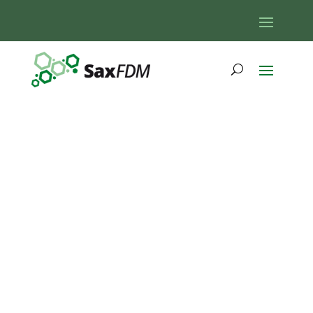
Digital Kitchen:
FDM-Konzept und
Datenrepositorium
am Leipzig
Research Centre
Global Dynamics