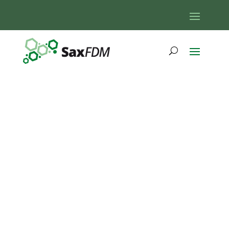
Digital Kitchen:
SaxFDM-
Fokusprojekt
PUDEL
„Publikationsdienst
für
wissenschaftliche
Datenmodelle und
Vokabulare“