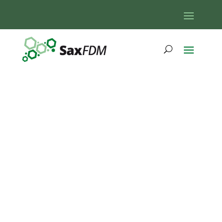
13. SaxFDM
Plenum