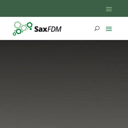
SaxFDM-
Schulun