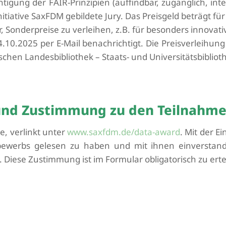
htigung der FAIR-Prinzipien (auffindbar, zugänglich, i
itiative
SaxFDM
gebildete Jury. Das Preisgeld beträgt für 
or, Sonderpreise zu verleihen, z.B. für besonders innovat
10.2025 per E-Mail benachrichtigt. Die Preisverleihun
ischen Landesbibliothek – Staats- und Universitätsbibliot
und Zustimmung zu den Teilnahm
ke
, verlinkt unter
www.saxfdm.de/data-award
.
Mit der Ei
ewerbs gelesen zu haben und mit ihnen einverstand
 Diese Zustimmung ist im Formular obligatorisch zu erte