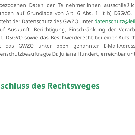
bezogenen Daten der Teilnehmer:innen ausschließl
ngen auf Grundlage von Art. 6 Abs. 1 lit b) DSGVO.
eht der Datenschutz des GWZO unter
datenschutz@lei
auf Auskunft, Berichtigung, Einschränkung der Verar
ff. DSGVO sowie das Beschwerderecht bei einer Aufsi
t das GWZO unter oben genannter E-Mail-Adress
tenschutzbeauftragte Dr. Juliane Hundert, erreichbar un
sschluss des Rechtsweges
 die Teilnahmebedingungen abzuändern oder den Wettb
chen oder zu beenden. Das GWZO übernimmt keine
Ge
nreichungssystems oder der digitalen Verfügbarkeit