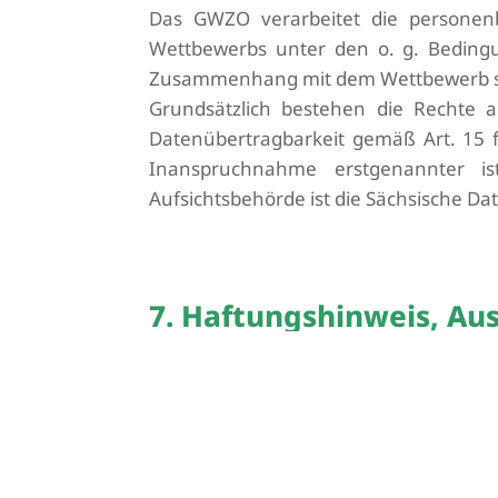
Das GWZO verarbeitet die personen
Wettbewerbs unter den o. g. Bedingu
Zusammenhang mit dem Wettbewerb st
Grundsätzlich bestehen die Rechte 
Datenübertragbarkeit gemäß Art. 15 
Inanspruchnahme erstgenannter is
Aufsichtsbehörde ist die Sächsische Da
7. Haftungshinweis, Au
Das GWZO behält sich das Recht vor,
ohne Angaben von Gründen abzubre
durch technische Störungen
des Ei
ausgeschlossen.