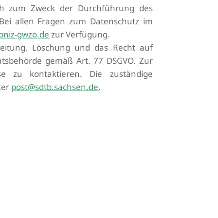
ich zum Zweck der Durchführung des
 Bei allen Fragen zum Datenschutz im
bniz-gwzo.de
zur Verfügung.
beitung, Löschung und das Recht auf
chtsbehörde gemäß Art. 77 DSGVO. Zur
e zu kontaktieren. Die zuständige
ter
post@sdtb.sachsen.de
.
ewerb jederzeit ohne Ankündigung und
währ für entgangene Gewinnchancen
 der Einreichung
.
Der Rechtsweg ist