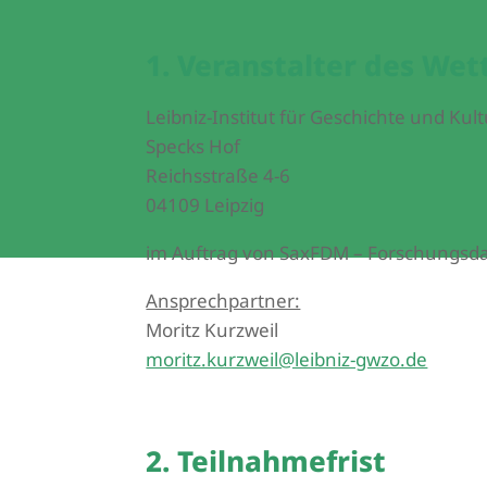
1. Veranstalter des We
Leibniz-Institut für Geschichte und Kul
Specks Hof
Reichsstraße 4-6
04109 Leipzig
im Auftrag von SaxFDM – Forschungs
Ansprechpartner:
Moritz Kurzweil
moritz.kurzweil@leibniz-gwzo.de
2. Teilnahmefrist