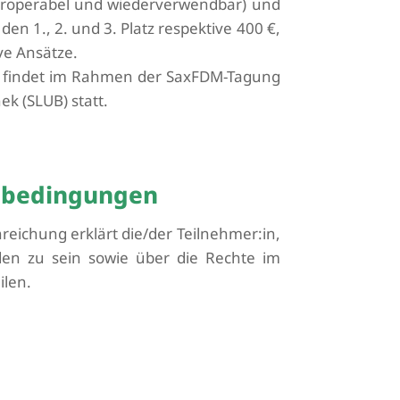
nteroperabel und wiederverwendbar) und
den 1., 2. und 3. Platz respektive 400 €,
ive Ansätze.
g findet im Rahmen der
SaxFDM
-Tagung
hek (SLUB)
statt.
ebedingungen
nreichung erklärt die/der
Teilnehmer:in
,
en zu sein sowie über die Rechte im
ilen.