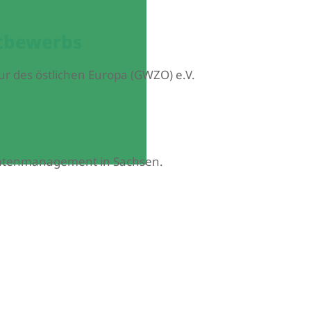
ttbewerbs
tur des östlichen Europa (GWZO) e.V.
datenmanagement in Sachsen.