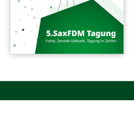
Mitmachen
Beratun
AK Events
FDM-Bera