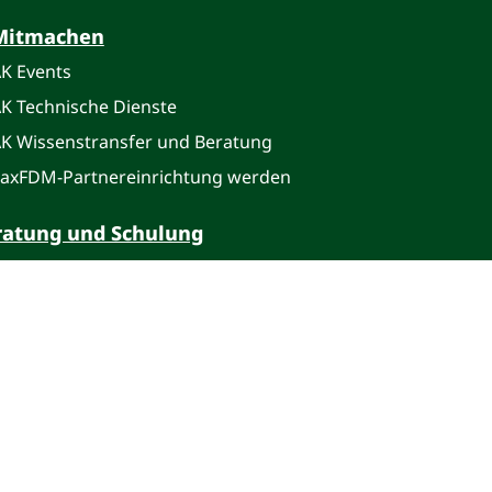
Mitmachen
K Events
K Technische Dienste
K Wissenstransfer und Beratung
axFDM-Partnereinrichtung werden
ratung und Schulung
-Beratung
FDM-Schulung