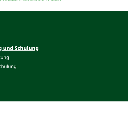
g und Schulung
tung
chulung