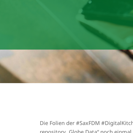
Die Folien der #SaxFDM #DigitalKit
repository „Globe Data“ noch einma