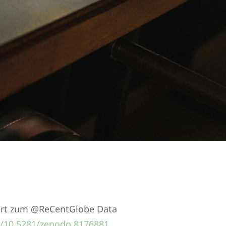
mert zum @ReCentGlobe Data
rg/10.5281/zenodo.8176881