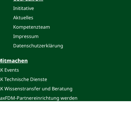
Inititative
Aktuelles
Kompetenzteam
Impressum
Datenschutzerklärung
Mitmachen
K Events
K Technische Dienste
K Wissenstransfer und Beratung
axFDM-Partnereinrichtung werden
ratung und Schulung
-Beratung