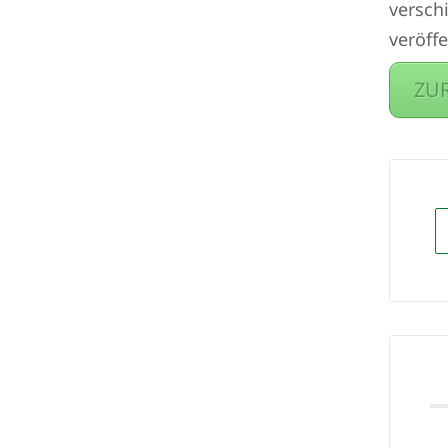
versch
veröff
ZU