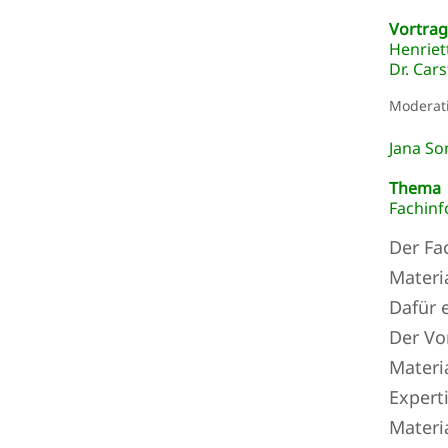
Vortra
Henriet
Dr. Car
Moderat
Jana So
Thema
Fachinf
Der Fa
Materi
Dafür 
Der Vo
Materi
Expert
Materi