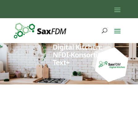
Digital Kitchen:
NFDI-Konsortium
Text+