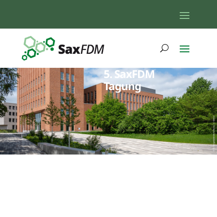
5. SaxFDM
Tagung